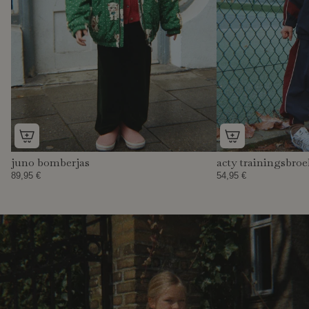
juno bomberjas
acty trainingsbroe
89,95 €
54,95 €