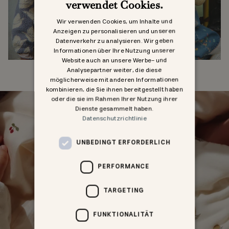
verwendet Cookies.
GERMAN
Wir verwenden Cookies, um Inhalte und
ENGLISH
Anzeigen zu personalisieren und unseren
Datenverkehr zu analysieren. Wir geben
Informationen über Ihre Nutzung unserer
Website auch an unsere Werbe- und
Analysepartner weiter, die diese
Fleecekleding
Denim
möglicherweise mit anderen Informationen
kombinieren, die Sie ihnen bereitgestellt haben
oder die sie im Rahmen Ihrer Nutzung ihrer
Dienste gesammelt haben.
Datenschutzrichtlinie
UNBEDINGT ERFORDERLICH
PERFORMANCE
KS CLASSICS
TARGETING
cherries & lemons forever
FUNKTIONALITÄT
Ontdek de selectie